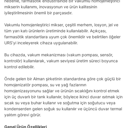
nedenle, farmasötik endüstrisinde bir vakumlu homojenleştirici
mikserin kullanımı, inovasyonun ve ürün kalitesinin
iyileştirilmesinin önemli bir parçasıdır.
Vakumlu homojenleştirici mikser, çeşitli merhem, losyon, jel ve
tüm yarı katı ürünlerin üretiminde kullanılabilir. Açıkçası,
farmasötik standartlara uyum çok önemlidir ve belirtilen öğeler
URS’yi inceleyerek cihaza uygulanabilir.
Bu cihazda, vakum mekanizması (vakum pompası, sensör,
kontrolör) kullanılarak, vakum seviyesi üretim süreci boyunca
kontrol edilebilir.
Önde gelen bir Alman şirketinin standardına göre çok güçlü bir
homojenizatör pompası, su ve yağ fazlarının
homojenizasyonunu sağlar ve ürünün sıcaklığını kontrol etmek
için üç duvarlı bir tank kullanılır, böylece ikinci duvar ısıtmak için
sıcak su veya buhar kullanır ve soğutma için soğutucu veya
kondenserden gelen soğuk su kullanılır ve üçüncü duvar termal
yalıtım görevi görür.
Genel Ürün Özellikleri