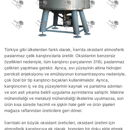
Türkiye gibi ülkelerden farklı olarak, İran’da oksidant atmosferik
paslanmaz çelik karıştırıcılarla üretilir. Oksidantın benzersiz
özellikleri nedeniyle, tüm karıştırıcı parçalarının 316L paslanmaz
çelikten yapılması gerekir. Ayrıca, sıvı yüzeyinin altına hidrojen
peroksit enjeksiyonu ve emülsiyonun konsantrasyonu nedeniyle,
çok özel bir tip karıştırıcı bıçakları kullanılmalıdır. Ayrıca,
karıştırıcının iç ve dış yüzeylerinin kaynak ve parlatma adımları
ve son asit yıkama belirli uygulama ayrıntılarına sahiptir. Makine
mühendisliği ve metalurji mühendisliği ilkelerine uyulmazsa, son
ürün kısa sürede hacimli ve şişkin hale gelir ve ürün şişeleri
mağaza raflarından üreticilere geri döner.
İran’daki en büyük oksidant üreticileri, oksidant üretimi için
atmosferik karıştırıcıya ek olarak, homojen bir doku elde etmek