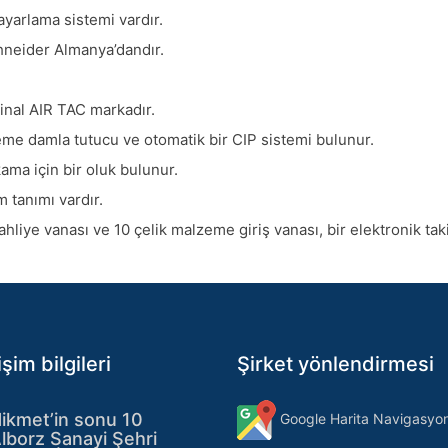
ayarlama sistemi vardır.
hneider Almanya’dandır.
inal AIR TAC markadır.
eme damla tutucu ve otomatik bir CIP sistemi bulunur.
ama için bir oluk bulunur.
m tanımı vardır.
tahliye vanası ve 10 çelik malzeme giriş vanası, bir elektronik ta
işim bilgileri
Şirket yönlendirmesi
ikmet’in sonu 10
Google Harita Navigasyo
lborz Sanayi Şehri