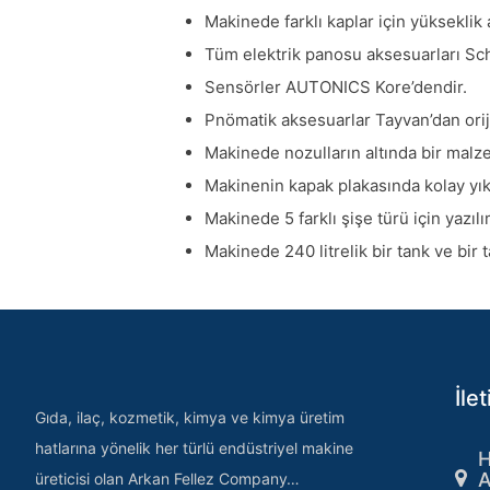
Makinede farklı kaplar için yükseklik 
Tüm elektrik panosu aksesuarları Sc
Sensörler AUTONICS Kore’dendir.
Pnömatik aksesuarlar Tayvan’dan orij
Makinede nozulların altında bir malz
Makinenin kapak plakasında kolay yık
Makinede 5 farklı şişe türü için yazılı
Makinede 240 litrelik bir tank ve bir 
İlet
Gıda, ilaç, kozmetik, kimya ve kimya üretim
hatlarına yönelik her türlü endüstriyel makine
H
A
üreticisi olan Arkan Fellez Company…