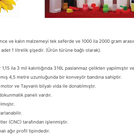
 ince ve kalın malzemeyi tek seferde ve 1000 ila 2000 gram arası
det 1 litrelik şişedir. (Ürün türüne bağlı olarak).
15 ila 3 mil kalınlığında 316L paslanmaz çelikten yapılmıştır v
lmış 4,5 metre uzunluğunda bir konveyör bandına sahiptir.
or ve Tayvanlı bilyalı vida ile donatılmıştır.
okunmatik paneli vardır.
lmıştır.
rlanabilir.
tler (CNC) tarafından işlenmiştir.
ı ağır profil tipindedir.