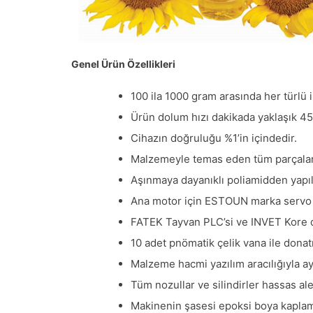
Genel Ürün Özellikleri
100 ila 1000 gram arasında her türlü
Ürün dolum hızı dakikada yaklaşık 45 a
Cihazın doğruluğu %1’in içindedir.
Malzemeyle temas eden tüm parçalar 1,
Aşınmaya dayanıklı poliamidden yapı
Ana motor için ESTOUN marka servo mot
FATEK Tayvan PLC’si ve INVET Kore d
10 adet pnömatik çelik vana ile donatı
Malzeme hacmi yazılım aracılığıyla aya
Tüm nozullar ve silindirler hassas ale
Makinenin şasesi epoksi boya kaplamal