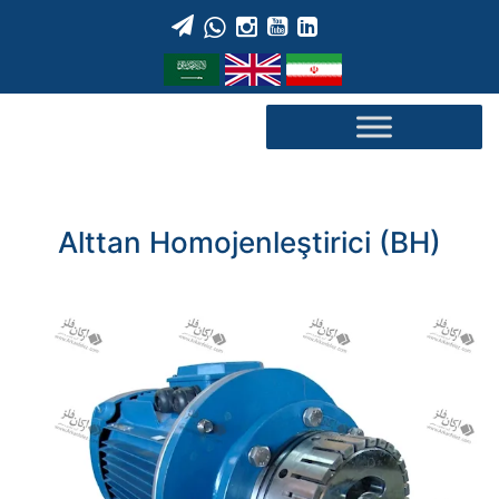
Skip
to
content
Alttan Homojenleştirici (BH)