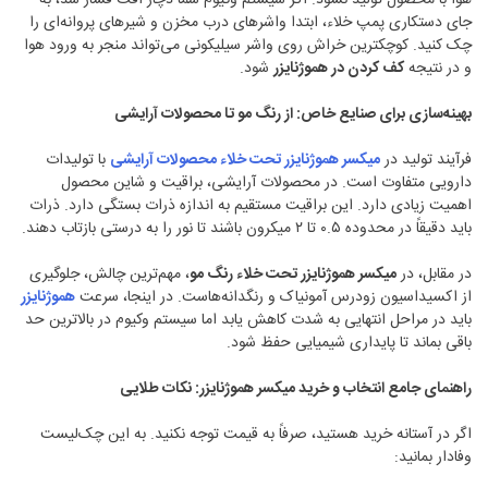
هوا با محصول تولید نشود. اگر سیستم وکیوم شما دچار افت فشار شد، به
جای دستکاری پمپ خلاء، ابتدا واشرهای درب مخزن و شیرهای پروانه‌ای را
چک کنید. کوچکترین خراش روی واشر سیلیکونی می‌تواند منجر به ورود هوا
و در نتیجه
کف کردن در هموژنایزر
شود.
بهینه‌سازی برای صنایع خاص: از رنگ مو تا محصولات آرایشی
فرآیند تولید در
میکسر هموژنایزر تحت خلاء محصولات آرایشی
با تولیدات
دارویی متفاوت است. در محصولات آرایشی، براقیت و شاین محصول
اهمیت زیادی دارد. این براقیت مستقیم به اندازه ذرات بستگی دارد. ذرات
باید دقیقاً در محدوده ۰.۵ تا ۲ میکرون باشند تا نور را به درستی بازتاب دهند.
در مقابل، در
میکسر هموژنایزر تحت خلاء رنگ مو
، مهم‌ترین چالش، جلوگیری
از اکسیداسیون زودرس آمونیاک و رنگدانه‌هاست. در اینجا، سرعت
هموژنایزر
باید در مراحل انتهایی به شدت کاهش یابد اما سیستم وکیوم در بالاترین حد
باقی بماند تا پایداری شیمیایی حفظ شود.
راهنمای جامع انتخاب و خرید میکسر هموژنایزر: نکات طلایی
اگر در آستانه خرید هستید، صرفاً به قیمت توجه نکنید. به این چک‌لیست
وفادار بمانید: