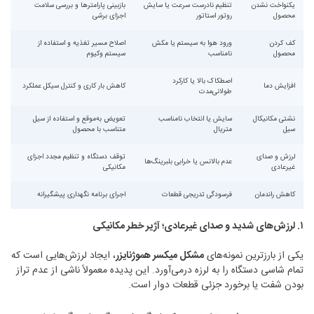
یکنواخت نشدن
تنظیم نادرست سرعت یا سایش
بازبینی پارامترها و بررسی سلامت
محصول
روتور استاتور
اجزای برشی
کف کردن
ورود هوا به سیستم یا مکش
اصلاح مسیر تغذیه و استفاده از
محصول
نامناسب
سیستم وکیوم
اصطکاک بالا یا کارکرد
افزایش دما
کاهش بار کاری و کنترل سیکل عملکرد
طولانی‌مدت
نشتی مکانیکال
سایش یا انتخاب نامناسب
تعویض به‌موقع و استفاده از سیل
سیل
متریال
متناسب با محصول
لرزش و صدای
توقف دستگاه و تنظیم مجدد اجزای
عدم بالانس یا خرابی بلبرینگ‌ها
غیرعادی
مکانیکی
کاهش راندمان
فرسودگی تدریجی قطعات
اجرای برنامه نگهداری پیشگیرانه
۱
.
لرزش‌های شدید و صدای غیرعادی؛ آژیر خطر مکانیکی
یکی از بارزترین نمونه‌های
مشکل میکسر هموژنایزر
، ایجاد لرزش‌هایی است که
تمام شاسی دستگاه را به لرزه درمی‌آورد. این پدیده معمولاً ناشی از عدم تراز
بودن شفت یا برخورد جزئی قطعات دوار است.