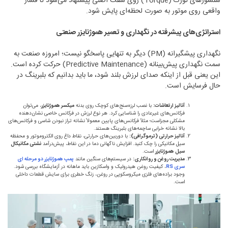
سنسورهای تورک (Torque) روی شفت اصلی پیشنهاد می‌شود تا فشار
واقعی روی موتور به صورت لحظه‌ای پایش شود.
استراتژی‌های پیشرفته در نگهداری و تعمیر هموژنایزر صنعتی
نگهداری پیشگیرانه (PM) دیگر به تنهایی پاسخگو نیست؛ امروزه صنعت به
سمت نگهداری پیش‌بینانه (Predictive Maintenance) حرکت کرده است.
این یعنی قبل از اینکه صدای لرزش بلند شود، ما باید بدانیم که بلبرینگ در
حال فرسایش است.
آنالیز ارتعاشات
:
با نصب لرزه‌سنج‌های کوچک روی بدنه
میکسر هموژنایزر
، می‌توان
فرکانس‌های غیرعادی را شناسایی کرد. هر نوع لرزش در فرکانس خاصی نشان‌دهنده
مشکلی مجزاست؛ مثلاً فرکانس‌های پایین معمولاً نشانه تراز نبودن شاسی و فرکانس‌های
بالا نشانه خرابی ساچمه‌های بلبرینگ هستند.
آنالیز حرارتی (ترموگرافی)
:
با دوربین‌های حرارتی، نقاط داغ روی الکتروموتور و محفظه
سیل مکانیکی را چک کنید. افزایش ناگهانی دما در این نقاط، پیش‌درآمد
نشتی مکانیکال
سیل هموژنایزر
است.
مدیریت روغن و روانکاری
:
در سیستم‌های سنگین مانند
پمپ هموژنایزر دو مرحله ای
سری
RS
، کیفیت روغن هیدرولیک و واسکازین باید ماهانه در آزمایشگاه بررسی شود.
وجود براده‌های فلزی میکروسکوپی در روغن، زنگ خطری برای سایش قطعات داخلی
است.