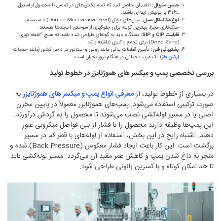
جنس متریال
:
اطمینان حاصل کنید که تمام بخش‌های در تماس با محصول از استیل
316L با پولیش آینه‌ای باشند.
نوع مکانیکال سیل
:
سیل‌های دوبل (Double Mechanical Seal) با سیستم
خنک‌کاری مجزا، بهترین گزینه برای جلوگیری از سوختن آب‌بندها هستند.
قابلیت
CIP
و
SIP:
دستگاه باید به گونه‌ای طراحی شده باشد که هیچ “نقطه کوری”
(Dead Zone) برای تجمع باکتری نداشته باشد.
پشتیبانی فنی
:
تأمین قطعات یدکی مانند روتور و استاتور در داخل کشور (مانند خدمات
ارکان فلز
) یک مزیت حیاتی در هنگام بروز بحران است.
بررسی تخصصی پمپ و میکسر های هموژنایزر در خطوط تولید
در بسیاری از خطوط تولید، از
معرفی انواع پمپ و میکسر های هموژنایزر
به
صورت ترکیبی استفاده می‌شود. پمپ‌های هموژنایزر معمولاً در پایین مخزن
اصلی یا در مسیر لوله‌کشی نصب می‌شوند تا محصول را به گردش درآورند.
این پمپ‌ها وظیفه دارند محصول را با فشار از بین فواصل میکرونی عبور
دهند. اشتباه رایج در این بخش، استفاده از لوله‌های با قطر کم در مسیر
برگشت است. این کار باعث ایجاد فشار معکوس (Back Pressure) شده و
منجر به داغ شدن پمپ و کاهش عمر مفید آن می‌گردد. مسیر لوله‌کشی باید
تا حد امکان کوتاه و با کمترین زانوئی طراحی شود.