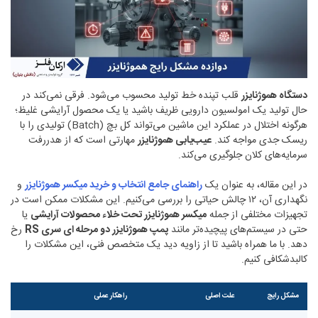
دستگاه هموژنایزر
قلب تپنده خط تولید محسوب می‌شود. فرقی نمی‌کند در
حال تولید یک امولسیون دارویی ظریف باشید یا یک محصول آرایشی غلیظ؛
هرگونه اختلال در عملکرد این ماشین می‌تواند کل بچ (Batch) تولیدی را با
ریسک جدی مواجه کند.
عیب‌یابی هموژنایزر
مهارتی است که از هدررفت
سرمایه‌های کلان جلوگیری می‌کند.
در این مقاله، به عنوان یک
راهنمای جامع انتخاب و خرید میکسر هموژنایزر
و
نگهداری آن، ۱۲ چالش حیاتی را بررسی می‌کنیم. این مشکلات ممکن است در
تجهیزات مختلفی از جمله
میکسر هموژنایزر تحت خلاء محصولات آرایشی
یا
حتی در سیستم‌های پیچیده‌تر مانند
پمپ هموژنایزر دو مرحله ای سری
RS
رخ
دهد. با ما همراه باشید تا از زاویه دید یک متخصص فنی، این مشکلات را
کالبدشکافی کنیم.
مشکل رایج
علت اصلی
راهکار عملی