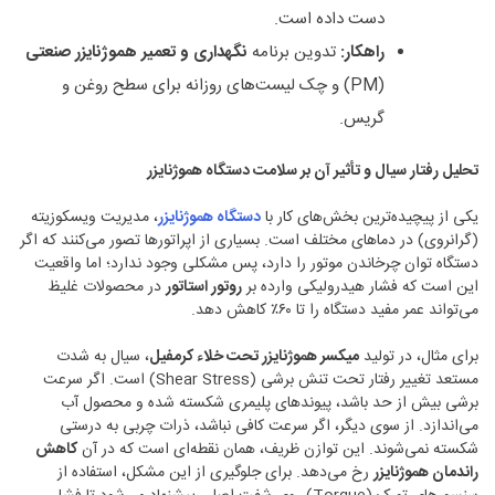
دست داده است.
راهکار
:
تدوین برنامه
نگهداری و تعمیر هموژنایزر صنعتی
(PM) و چک لیست‌های روزانه برای سطح روغن و
گریس.
تحلیل رفتار سیال و تأثیر آن بر سلامت دستگاه هموژنایزر
یکی از پیچیده‌ترین بخش‌های کار با
دستگاه هموژنایزر
، مدیریت ویسکوزیته
(گرانروی) در دماهای مختلف است. بسیاری از اپراتورها تصور می‌کنند که اگر
دستگاه توان چرخاندن موتور را دارد، پس مشکلی وجود ندارد؛ اما واقعیت
این است که فشار هیدرولیکی وارده بر
روتور استاتور
در محصولات غلیظ
می‌تواند عمر مفید دستگاه را تا ۶۰٪ کاهش دهد.
برای مثال، در تولید
میکسر هموژنایزر تحت خلاء کرمفیل
، سیال به شدت
مستعد تغییر رفتار تحت تنش برشی (Shear Stress) است. اگر سرعت
برشی بیش از حد باشد، پیوندهای پلیمری شکسته شده و محصول آب
می‌اندازد. از سوی دیگر، اگر سرعت کافی نباشد، ذرات چربی به درستی
شکسته نمی‌شوند. این توازن ظریف، همان نقطه‌ای است که در آن
کاهش
راندمان هموژنایزر
رخ می‌دهد. برای جلوگیری از این مشکل، استفاده از