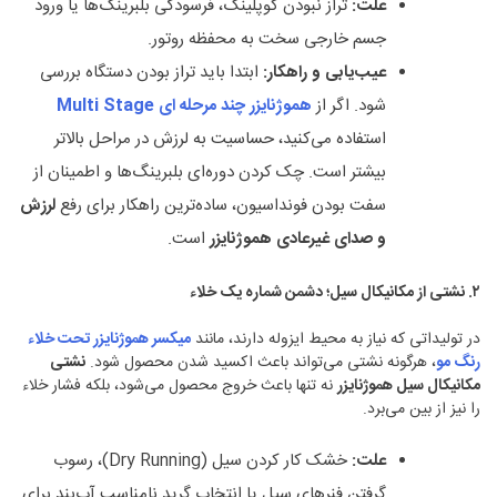
علت
:
تراز نبودن کوپلینگ، فرسودگی بلبرینگ‌ها یا ورود
جسم خارجی سخت به محفظه روتور.
عیب‌یابی و راهکار
:
ابتدا باید تراز بودن دستگاه بررسی
شود. اگر از
هموژنایزر چند مرحله ای
Multi Stage
استفاده می‌کنید، حساسیت به لرزش در مراحل بالاتر
بیشتر است. چک کردن دوره‌ای بلبرینگ‌ها و اطمینان از
سفت بودن فونداسیون، ساده‌ترین راهکار برای رفع
لرزش
و صدای غیرعادی هموژنایزر
است.
۲
.
نشتی از مکانیکال سیل؛ دشمن شماره یک خلاء
در تولیداتی که نیاز به محیط ایزوله دارند، مانند
میکسر هموژنایزر تحت خلاء
رنگ مو
، هرگونه نشتی می‌تواند باعث اکسید شدن محصول شود.
نشتی
مکانیکال سیل هموژنایزر
نه تنها باعث خروج محصول می‌شود، بلکه فشار خلاء
را نیز از بین می‌برد.
علت
:
خشک کار کردن سیل (Dry Running)، رسوب
گرفتن فنرهای سیل یا انتخاب گرید نامناسب آب‌بند برای