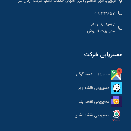
قزوین، شهر صنعتی البرز، انتهای حکمت دهم، شرکت ارکان فلز
028-33857
9317 181 0921
مدیـریت فـروش
مسیریابی شرکت
مسیریابی نقشه گوگل
مسیریابی نقشه ویز
مسیریابی نقشه بلد
مسیریابی نقشه نشان