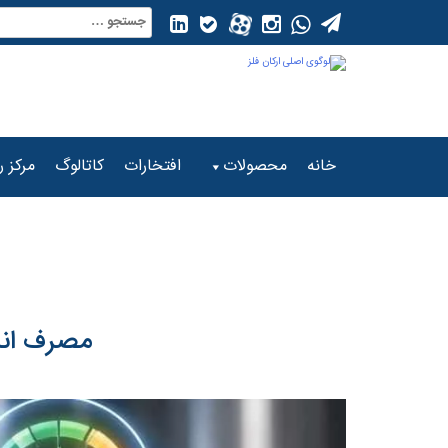
Ski
جستجو
t
برای:
conten
خانه
محصولات
افتخارات
کاتالوگ
مرکز ر
مصرف انرژ