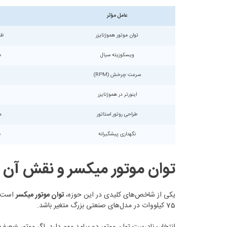
عامل مؤثر
توان موتور هموژنایزر
ظر
ویسکوزیته سیال
م
سرعت چرخش (RPM)
اینورتر در هموژنایزر
طراحی روتور استاتور
ه
نگهداری پیشگیرانه
ب
توان موتور میکسر و نقش آن 
یکی از شاخص‌های کلیدی در این حوزه،
توان موتور میکسر
75 کیلووات در مدل‌های صنعتی بزرگ متغیر باشد.
انتخاب نادرست توان موتور دو پیامد مهم دارد. اگر موتور ضعیف