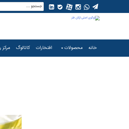
Ski
جستجو
t
برای:
conten
خانه
محصولات
افتخارات
کاتالوگ
مرکز ر