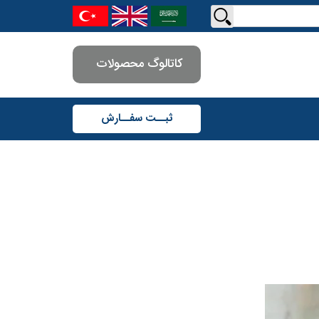
کاتالوگ محصولات
ثبــت سفــارش