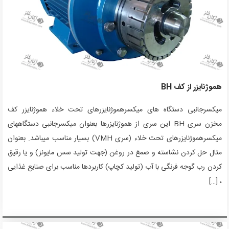
هموژنایزر از کف BH
میکسرجانبی دستگاه های میکسرهموژنایزرهای تحت خلاء هموژنایزر کف
مخزن سری BH این سری از هموژنایزرها بعنوان میکسرجانبی دستگاههای
میکسرهموژنایزرهای تحت خلاء (سری VMH) بسیار مناسب میباشد. بعنوان
مثال حل کردن نشاسته و صمغ در روغن (جهت تولید سس مایونز) و یا رقیق
کردن رب گوجه فرنگی با آب (تولید کچاپ) کاربردها مناسب برای صنایع غذایی
، […]