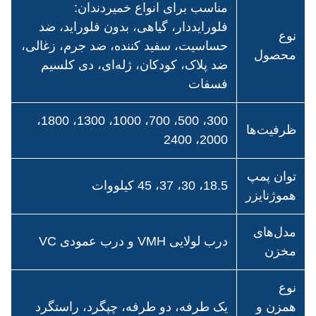
مناسب برای انواع خمیردندان:
فلورایددار، گیاهی، بدون فلوراید، ضد
نوع
حساسیت، سفید کننده، ضد جرم، زغالی،
محصول
ضد پلاک، کودکان، ژله‌ای، دی کلسیم
فسفات
300، 500، 700، 1000، 1300، 1800،
ظرفیت‌ها
2000، 2400
توان پمپ
18.5، 30، 37، 45 کیلووات
هموژنایزر
مدل‌های
درب لولایی VMH و درب عمودی VC
مخزن
نوع
همزن و
یک طرفه، دو طرفه، چپگرد، راستگرد