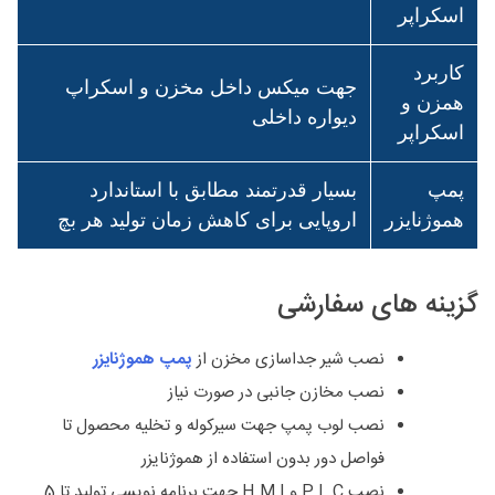
اسکراپر
کاربرد
جهت میکس داخل مخزن و اسکراپ
همزن و
دیواره داخلی
اسکراپر
پمپ
بسیار قدرتمند مطابق با استاندارد
هموژنایزر
اروپایی برای کاهش زمان تولید هر بچ
گزینه های سفارشی
نصب شیر جداسازی مخزن از
پمپ هموژنایزر
نصب مخازن جانبی در صورت نیاز
نصب لوب پمپ جهت سیرکوله و تخلیه محصول تا
فواصل دور بدون استفاده از هموژنایزر
نصب P.L.C و H.M.I جهت برنامه نویسی تولید تا 5