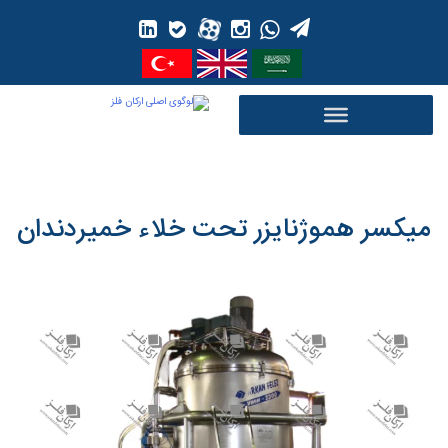
Ski
t
conten
میکسر هموژنایزر تحت خلاء خمیردندان