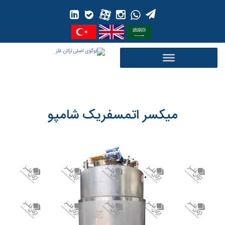
Ski
t
conten
میکسر اتمسفریک شامپو