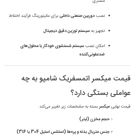
مشتری
نصب
دوربین صنعتی داخلی
برای مانیتورینگ فرآیند اختلاط
تجهیز به
سیستم توزین دقیق دیجیتال
امکان نصب
سیستم شستشوی خودکار با محلول‌های
ضدعفونی‌کننده
قیمت میکسر اتمسفریک شامپو به چه
عواملی بستگی دارد؟
قیمت نهایی
میکسر
بسته به مشخصات زیر تغییر می‌کند:
حجم مخزن (لیتر)
جنس متریال بدنه و پره‌ها (استنلس استیل 304 یا 316)