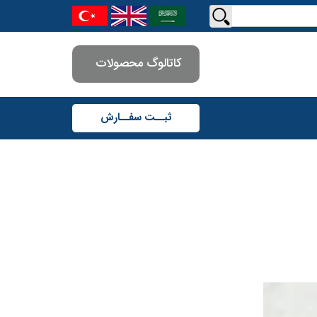
کاتالوگ محصولات
ثبــت سفــارش