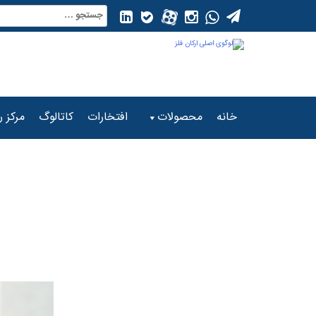
Ski
جستجو
t
برای:
conten
خانه
محصولات
افتخارات
کاتالوگ
مرکز ر