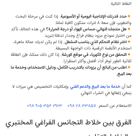
النقاط التالية:
حدد قدرتك الإنتاجية اليومية أو الأسبوعية
. إذا كنت في مرحلة البحث
والتطوير، فإن سعة 8 لترات ستكون كافية تمامًا.
هل منتجك النهائي حساس للهواء أو درجة الحرارة؟
في هذه الحالة، تأكد
من اختيار نموذج مزود بنظام فراغ وجدار تدفئة/تبريد.
اختر نظام التحكم الذي يناسب المشغل.
إذا لم يكن لديك عمالة ماهرة،
استخدم الأنظمة الرقمية ذات الواجهة البسيطة.
التحقق من نوع الكهرباء في موقع الورشة.
إذا كان ذلك ممكنا، فإن الطاقة
ثلاثية الطور توفر أداء أفضل وأكثر استقرارا.
اطلب من البائع أن يزودك بالتدريب الكامل، ودليل الاستخدام، وخدمة ما
بعد البيع.
كما أن
خدمة ما بعد البيع والدعم الفني
وإمكانيات التخصيص هي ميزات لا
ينبغي إغفالها في الشراء النهائي.
الاستعلام عن السعر:
+98 28 33857
2923 356 905 98+
الفرق بين خلاط التجانس الفراغي المختبري