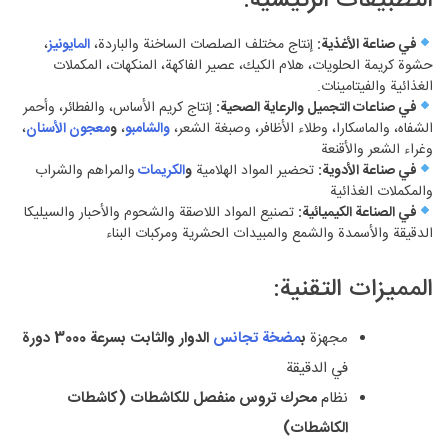
التطبيقات الرئيسية:
في صناعة الأغذية:
إنتاج مختلف الصلصات الساخنة والباردة،
المايونيز
،
حشوة كريمة الحلويات، هلام الكيك، عصير الفاكهة، المنكهات، المكملات
الغذائية والفيتامينات.
في صناعات التجميل والرعاية الصحية:
إنتاج كريم الأساس، والفطائر، وأحمر
الشفاه، والماسكارا، وطلاء الأظافر، وصبغة الشعر،
والشامبو
،
و
معجون الأسنان
،
وغراء الشعر والأقنعة
في صناعة الأدوية:
تحضير المواد الهلامية
و
الكريمات
والمراهم والشراب
والمكملات الغذائية
في الصناعة الكيميائية:
تصنيع المواد اللاصقة والشحوم والأحبار والسيليكا
الدقيقة والأسمدة والشمع والمبيدات الحشرية ومركبات البناء
المميزات التقنية:
مجهزة
ب
مضخة تجانس
الدوار والثابت بسرعة 3000 دورة
في الدقيقة
نظام
محرك تروس منفصل للكاشطات (كاشطات
الكاشطات)