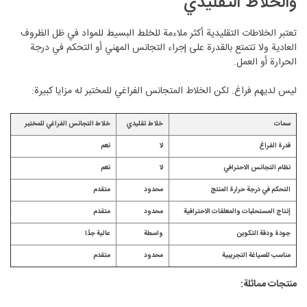
والخلاط التقليدي
تعتبر الخلاطات التقليدية أكثر ملاءمة للخلط البسيط للمواد في ظل الظروف
العادية ولا تتمتع بالقدرة على إجراء التجانس المهني أو التحكم في درجة
الحرارة أو العمل.
ليس لديهم فراغ. لكن الخلاط المتجانس الفراغي للمختبر له مزايا كبيرة:
سمات
خلاط تقليدي
خلاط التجانس الفراغي للمختبر
قدرة الفراغ
لا
نعم
نظام التجانس الاحترافي
لا
نعم
التحكم في درجة حرارة المنتج
محدود
متقدم
إنتاج المستحلبات والمعلقات الاحترافية
محدود
متقدم
جودة ودقة التكوين
واسطة
عالية جدًا
مناسب للصياغة التجريبية
محدود
متقدم
منتجات مماثلة: